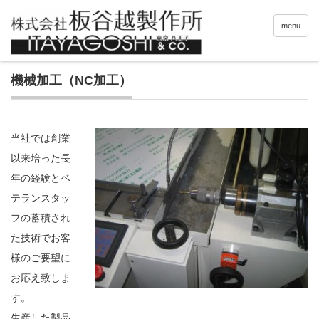
menu
機械加工（NC加工）
当社では創業
以来培った長
年の経験とベ
テランスタッ
フの蓄積され
た技術でお客
様のご要望に
お応え致しま
す。
生産した製品