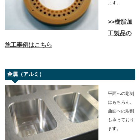
ます。
>>
樹脂加
工製品の
施工事例はこちら
金属（アルミ）
平面への彫刻
はもちろん、
曲面への彫刻
も承っており
ます。